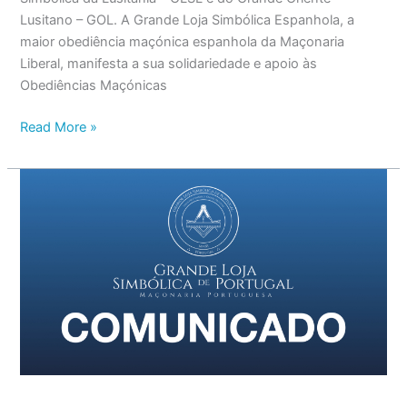
Lusitano – GOL. A Grande Loja Simbólica Espanhola, a
maior obediência maçónica espanhola da Maçonaria
Liberal, manifesta a sua solidariedade e apoio às
Obediências Maçónicas
Read More »
Comunicado
do
GM
–
“Lei
PAN-
PSD”