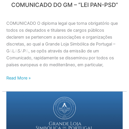
COMUNICADO DO GM – “LEI PAN-PSD”
COMUNICADO O diploma legal que torna obrigatório que
todos os deputados e titulares de cargos públicos
declarem se pertencem a associações e organizações
discretas, ao qual a Grande Loja Simbólica de Portugal –
G∴L∴S∴P∴, se opôs através da emissão de um
Comunicado, rapidamente se disseminou por todos os
países europeus e do mediterrâneo, em particular,
Read More »
COMUNICADO
DO
GRÃO
MESTRE