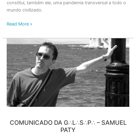
constitui, também ele, uma pandemia transversal a todo o
mundo civilizado.
Read More »
Comunicado
da
G∴L∴S∴P∴
–
Samuel
Paty
COMUNICADO DA G∴L∴S∴P∴ – SAMUEL
PATY