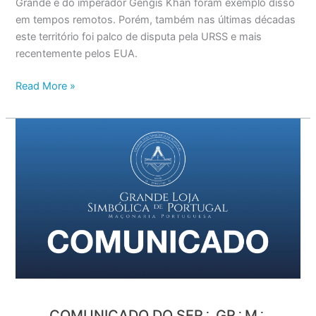
Grande e do imperador Gengis Khan foram exemplo disso
em tempos remotos. Porém, também nas últimas décadas
este território foi palco de disputa pela URSS e mais
recentemente pelos EUA.
Read More »
Comunicado
do
Ser∴
Gr∴M∴
COMUNICADO DO SER∴ GR∴M∴