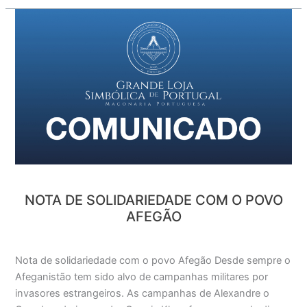
Nota
de
solidariedade
com
o
povo
Afegão
NOTA DE SOLIDARIEDADE COM O POVO
AFEGÃO
Nota de solidariedade com o povo Afegão Desde sempre o
Afeganistão tem sido alvo de campanhas militares por
invasores estrangeiros. As campanhas de Alexandre o