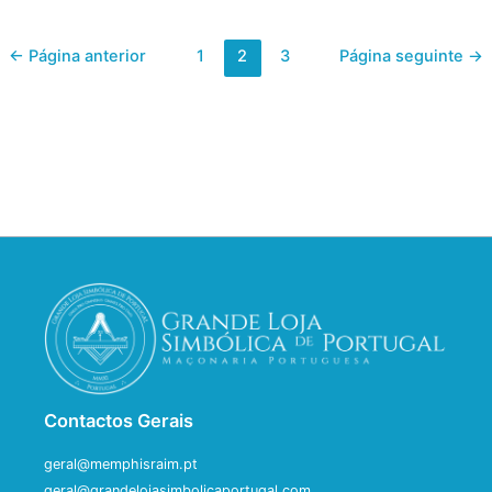
<- Página anterior
1
2
3
Página seguinte ->
Contactos Gerais
geral@memphisraim.pt
geral@grandelojasimbolicaportugal.com