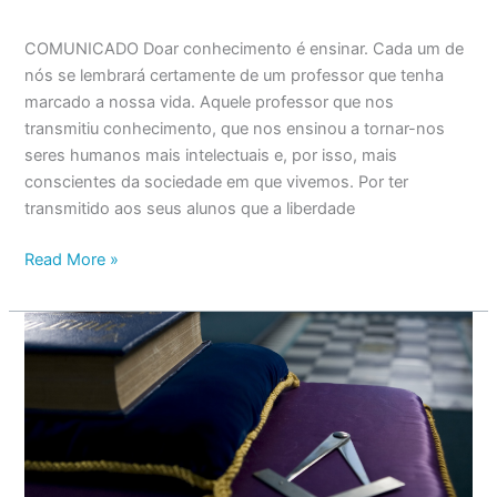
COMUNICADO Doar conhecimento é ensinar. Cada um de
nós se lembrará certamente de um professor que tenha
marcado a nossa vida. Aquele professor que nos
transmitiu conhecimento, que nos ensinou a tornar-nos
seres humanos mais intelectuais e, por isso, mais
conscientes da sociedade em que vivemos. Por ter
transmitido aos seus alunos que a liberdade
Read More »
Discurso
de
Tomada
de
Posse
do
Grão