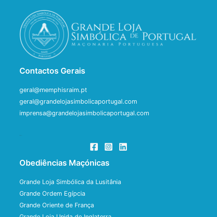
Contactos Gerais
geral@memphisraim.pt
geral@grandelojasimbolicaportugal.com
imprensa@grandelojasimbolicaportugal.com
Siga-nos
Obediências Maçónicas
Grande Loja Simbólica da Lusitânia
Grande Ordem Egípcia
Grande Oriente de França
Grande Loja Unida de Inglaterra