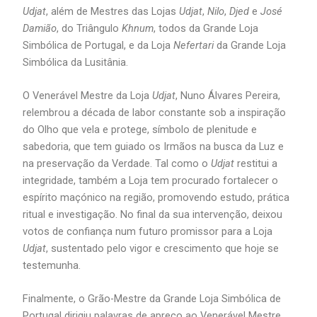
Udjat
, além de Mestres das Lojas
Udjat
,
Nilo
,
Djed
e
José
Damião
, do Triângulo
Khnum
, todos da Grande Loja
Simbólica de Portugal, e da Loja
Nefertari
da Grande Loja
Simbólica da Lusitânia.
O Venerável Mestre da Loja
Udjat
, Nuno Álvares Pereira,
relembrou a década de labor constante sob a inspiração
do Olho que vela e protege, símbolo de plenitude e
sabedoria, que tem guiado os Irmãos na busca da Luz e
na preservação da Verdade. Tal como o
Udjat
restitui a
integridade, também a Loja tem procurado fortalecer o
espírito maçónico na região, promovendo estudo, prática
ritual e investigação. No final da sua intervenção, deixou
votos de confiança num futuro promissor para a Loja
Udjat
, sustentado pelo vigor e crescimento que hoje se
testemunha.
Finalmente, o Grão-Mestre da Grande Loja Simbólica de
Portugal dirigiu palavras de apreço ao Venerável Mestre