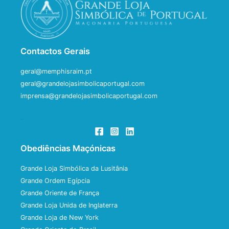
Contactos Gerais
geral@memphisraim.pt
geral@grandelojasimbolicaportugal.com
imprensa@grandelojasimbolicaportugal.com
Siga-nos
Obediências Maçónicas
Grande Loja Simbólica da Lusitânia
Grande Ordem Egípcia
Grande Oriente de França
Grande Loja Unida de Inglaterra
Grande Loja de New York