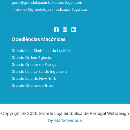
geral@grandelojasimbolicaportugal.com
imprensa@grandelojasimbolicaportugal.com
Siga-nos
Obediências Maçónicas
Grande Loja Simbólica da Lusitânia
Grande Ordem Egípcia
Grande Oriente de França
Grande Loja Unida de Inglaterra
Grande Loja de New York
Grande Oriente do Brasil
Copyright © 2026 Grande Loja Simbólica de Portugal Webdesign
by
Marketividade