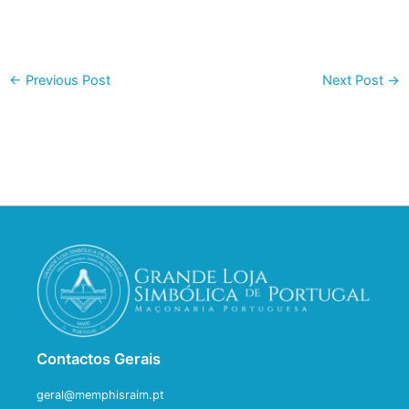
←
Previous Post
Next Post
→
Contactos Gerais
geral@memphisraim.pt