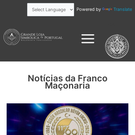
Skip
Powered by
Translate
to
content
Godf
Notícias da Franco
Maçonaria
Grande
Loja
Simbólica
de