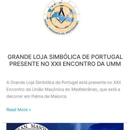
LOJA
SIMBÓLICA
DE
PORTUGAL
PRESENTE
NO
XXII
ENCONTRO
GRANDE LOJA SIMBÓLICA DE PORTUGAL
DA
PRESENTE NO XXII ENCONTRO DA UMM
UMM
A Grande Loja Simbólica de Portugal está presente no XXII
Encontro da União Maçónica do Mediterrâneo, que está a
decorrer em Palma de Maiorca.
Read More »
Grande