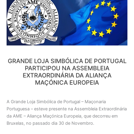
Loja
Simbólica
de
Portugal
participou
na
Assembleia
Extraordinária
GRANDE LOJA SIMBÓLICA DE PORTUGAL
da
PARTICIPOU NA ASSEMBLEIA
Aliança
EXTRAORDINÁRIA DA ALIANÇA
Maçónica
MAÇÓNICA EUROPEIA
Europeia
A Grande Loja Simbólica de Portugal – Maçonaria
Portuguesa – esteve presente na Assembleia Extraordinária
da AME – Aliança Maçónica Europeia, que decorreu em
Bruxelas, no passado dia 30 de Novembro.