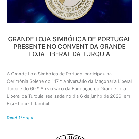
Portugal
presente
no
Convent
da
Grande
GRANDE LOJA SIMBÓLICA DE PORTUGAL
Loja
PRESENTE NO CONVENT DA GRANDE
Liberal
LOJA LIBERAL DA TURQUIA
da
Turquia
A Grande Loja Simbólica de Portugal participou na
Cerimónia Solene do 117 º Aniversário da Maçonaria Liberal
Turca e do 60 º Aniversário da Fundação da Grande Loja
Liberal da Turquia, realizada no dia 6 de junho de 2026, em
Fişekhane, Istambul.
Read More »
GRANDE