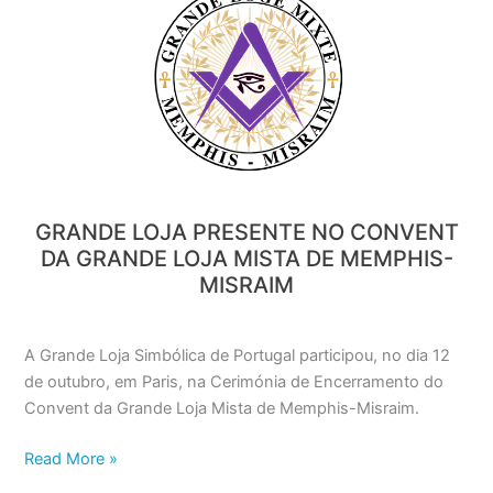
LOJA
PRESENTE
NO
CONVENT
DA
GRANDE
LOJA
MISTA
DE
GRANDE LOJA PRESENTE NO CONVENT
MEMPHIS-
DA GRANDE LOJA MISTA DE MEMPHIS-
MISRAIM
MISRAIM
A Grande Loja Simbólica de Portugal participou, no dia 12
de outubro, em Paris, na Cerimónia de Encerramento do
Convent da Grande Loja Mista de Memphis-Misraim.
Read More »