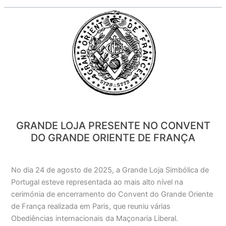
Grande
Loja
presente
no
Convent
do
Grande
Oriente
de
França
GRANDE LOJA PRESENTE NO CONVENT
DO GRANDE ORIENTE DE FRANÇA
No dia 24 de agosto de 2025, a Grande Loja Simbólica de
Portugal esteve representada ao mais alto nível na
cerimónia de encerramento do Convent do Grande Oriente
de França realizada em Paris, que reuniu várias
Obediências internacionais da Maçonaria Liberal.