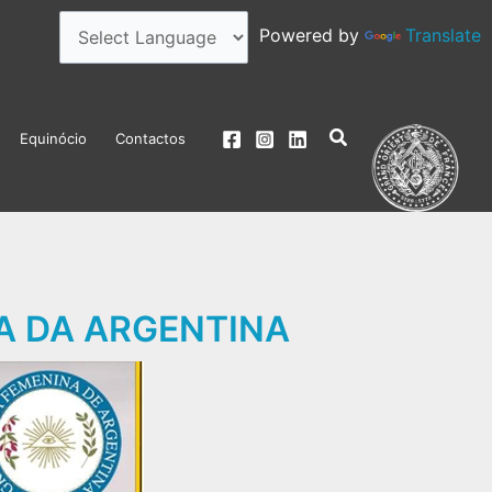
Powered by
Translate
Godf
Search
Equinócio
Contactos
NA DA ARGENTINA