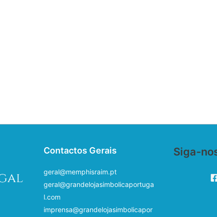
Contactos Gerais
Siga-no
geral@memphisraim.pt
geral@grandelojasimbolicaportuga
l.com
imprensa@grandelojasimbolicapor