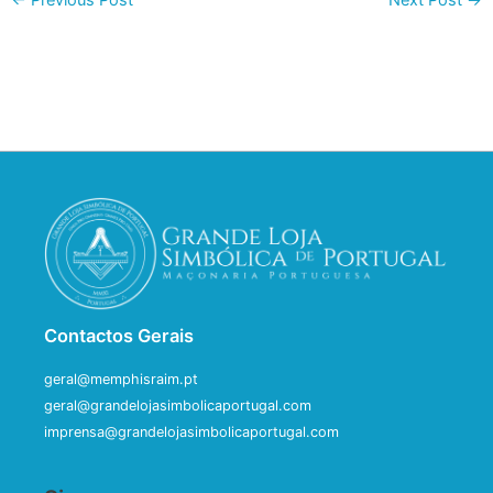
←
Previous Post
Next Post
→
Contactos Gerais
geral@memphisraim.pt
geral@grandelojasimbolicaportugal.com
imprensa@grandelojasimbolicaportugal.com