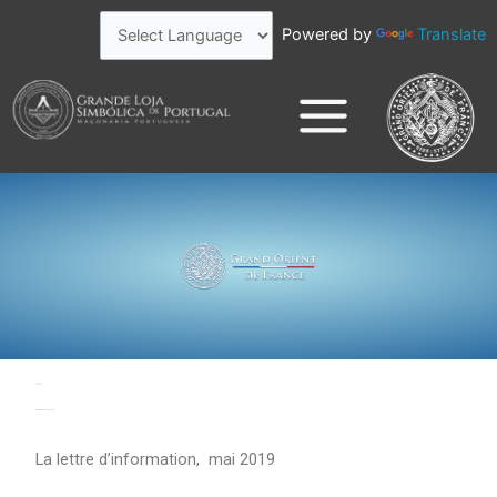
Skip
Powered by
Translate
to
content
Godf
G∴O∴F∴
Grande Oriente de França
La lettre d’information, mai 2019