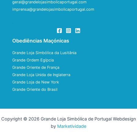
geral@grandelojasimbolicaportugal.com
imprensa@grandelojasimbolicaportugal.com
Siga-nos
Obediências Maçónicas
Grande Loja Simbólica da Lusitânia
Grande Ordem Egípcia
Grande Oriente de França
Grande Loja Unida de Inglaterra
Grande Loja de New York
Grande Oriente do Brasil
Copyright © 2026 Grande Loja Simbólica de Portugal Webdesign
by
Marketividade