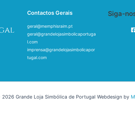
Contactos Gerais
Siga-no
geral@memphisraim.pt
geral@grandelojasimbolicaportuga
l.com
imprensa@grandelojasimbolicapor
tugal.com
 2026 Grande Loja Simbólica de Portugal Webdesign by
M