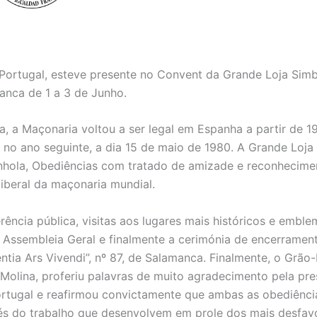
Portugal, esteve presente no Convent da Grande Loja Simb
anca de 1 a 3 de Junho.
a, a Maçonaria voltou a ser legal em Espanha a partir de 
 no ano seguinte, a dia 15 de maio de 1980. A Grande Loja
nhola, Obediências com tratado de amizade e reconhecime
liberal da maçonaria mundial.
ência pública, visitas aos lugares mais históricos e emble
 Assembleia Geral e finalmente a cerimónia de encerrame
pientia Ars Vivendi”, nº 87, de Salamanca. Finalmente, o Grã
 Molina, proferiu palavras de muito agradecimento pela pr
ortugal e reafirmou convictamente que ambas as obediênci
vés do trabalho que desenvolvem em prole dos mais desfa