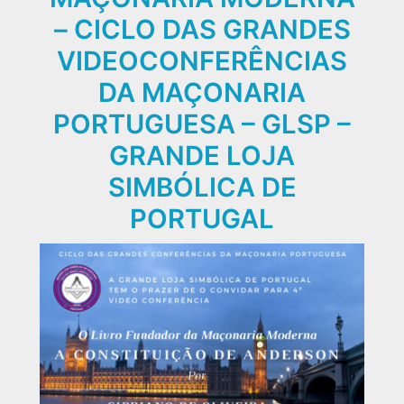
– CICLO DAS GRANDES
VIDEOCONFERÊNCIAS
DA MAÇONARIA
PORTUGUESA – GLSP –
GRANDE LOJA
SIMBÓLICA DE
PORTUGAL