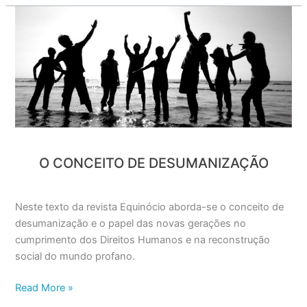
O
Conceito
de
Desumanização
O CONCEITO DE DESUMANIZAÇÃO
Neste texto da revista Equinócio aborda-se o conceito de
desumanização e o papel das novas gerações no
cumprimento dos Direitos Humanos e na reconstrução
social do mundo profano.
Read More »