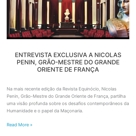
a
Nicolas
Penin,
Grão-
Mestre
do
Grande
ENTREVISTA EXCLUSIVA A NICOLAS
Oriente
PENIN, GRÃO-MESTRE DO GRANDE
de
ORIENTE DE FRANÇA
França
Na mais recente edição da Revista Equinócio, Nicolas
Penin, Grão-Mestre do Grande Oriente de França, partilha
uma visão profunda sobre os desafios contemporâneos da
Humanidade e o papel da Maçonaria.
Read More »